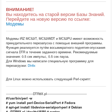
ВНИМАНИЕ!
Вы находитесь на старой версии Базы Знаний.
Перейдите на новую версию по ссылке:
Модемы
Модемы iRZ МС52iT, МС52iWDT и МС52PU имеют возможность
принудительного перезапуска с помощью внешней программы.
Функция реализуется путём восьмикратного поднятия-опускания
сигнала DTR в течение заданного времени. Рекомендуемые
значения: 0.5 сек импульс, 0.5 сек пауза.
Для Windows мы написали специальную программку для
перезагрузки:
Dtr8x
Для Linux можно использовать следующий Perl-скрипт:
---------------------------DTR8X.pl----------------------------------------
#!/usr/bin/perl -w
# yum install perl-Device-SerialPort # Fedora
# apt-get install libdevice-serialport-perl # Debian
# ./DTR8X.pl /dev/ttyUSB0 # syntax