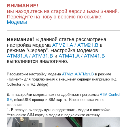
ВНИМАНИЕ!
Вы находитесь на старой версии Базы Знаний.
Перейдите на новую версию по ссылке:
Модемы
В данной статье рассмотрена
Внимание!
настройка модема
АТМ21.А / АТМ21.В
в
режиме "Сервер". Настройка модемов
АТМ31.А / АТМ31.В
и
АТМ41.А / АТМ41.В
выполняется аналогично.
Рассмотрим настройку модема
ATM21.A/ATM21.B
в режиме
«Клиент» для подключения к внешнему серверу (например iRZ
Collector или iRZ Bridge)
Для настройки модема нам понадобиться программа
ATM Control
SE
, microUSB-провод и SIM-карта. Внешнее питание по
желанию.
1.
В первую очередь нужно подготовить модем к настройке.
Установите SIM-карту в модем и подключите антенну.