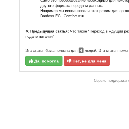
Само это преобразование необходимо для некото
другого формата передачи данных.
Например мы использовали этот режим для орган
Danfoss ECL Comfort 310.
Предыдущая статья:
Что такое "Переход в ждущий ре
подаче питания"
Эта статья была полезна для
4
людей. Эта статья помог
Да, помогла
Нет, не для меня
Сервис поддержки 