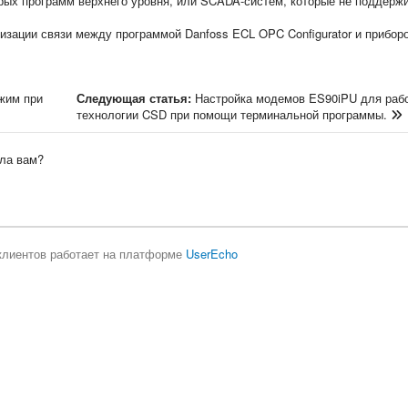
рых программ верхнего уровня, или SCADA-систем, которые не поддерж
изации связи между программой Danfoss ECL OPC Configurator и прибор
жим при
Следующая статья:
Настройка модемов ES90iPU для раб
технологии CSD при помощи терминальной программы.
ла вам?
клиентов работает на платформе
UserEcho