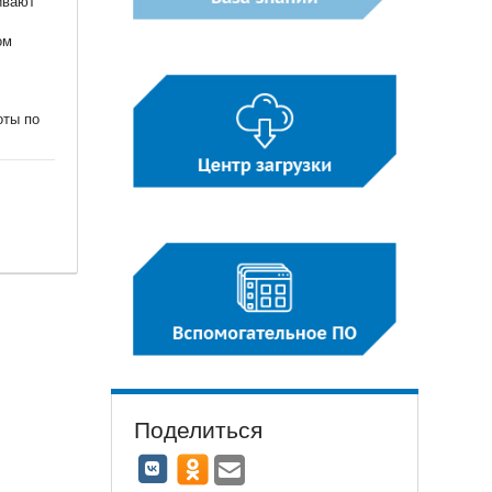
ивают
ом
оты по
Поделиться