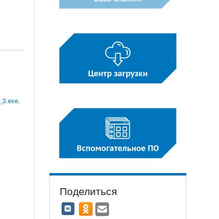
r_3.exe
.
Поделиться