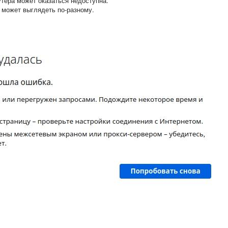
утера может оказаться недоступна.
 может выглядеть по-разному.