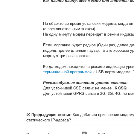
Как найти наилучшее место для антенны и
На объекте во время установки модема, когда он
(с восклицательным знаком).
На одну минуту модем перейдет в режим индикац
Если моргание будет редкое (Один раз, далее дли
подряд, далее длинная пауза), то это хороший у
моргнул три раза коротко.
Когда модем находится в режиме индикации уро
терминальной программой
к USB порту модема. Э
Рекомендуемые значения уровня сигнала:
Для устойчивой CSD связи: не менее
16 CSQ
Для устойчивой GPRS связи в 2G, 3G, 4G: не м
Предыдущая статья:
Как добиться присвоение модем
статического IP-адреса?