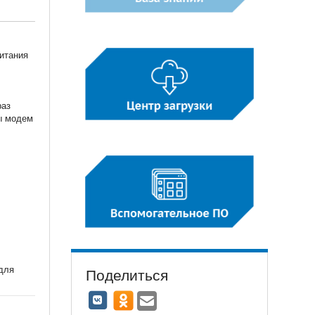
питания
раз
бы модем
для
Поделиться