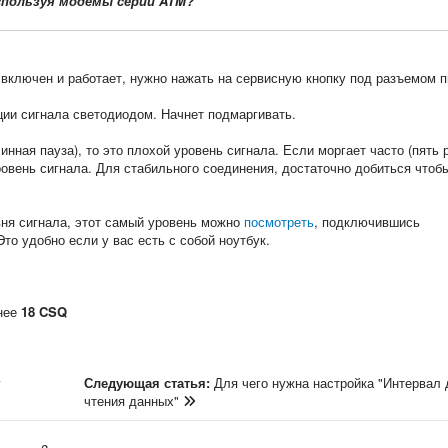
спользуя модемы серии ATM?
 включен и работает, нужно нажать на сервисную кнопку под разъемом 
ии сигнала светодиодом. Начнет подмаргивать.
нная пауза), то это плохой уровень сигнала. Если моргает часто (пять 
ровень сигнала. Для стабильного соединения, достаточно добиться что
вня сигнала, этот самый уровень можно
посмотреть
, подключившись
то удобно если у вас есть с собой ноутбук.
енее
18 CSQ
у
Следующая статья:
Для чего нужна настройка "Интервал 
чтения данных"